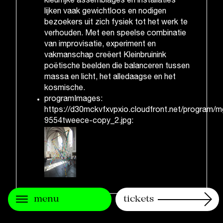
kleurrijke assemblages en installaties
lijken vaak gewichtloos en nodigen
bezoekers uit zich fysiek tot het werk te
verhouden. Met een speelse combinatie
van improvisatie, experiment en
vakmanschap creëert Kleinbruinink
poëtische beelden die balanceren tussen
massa en licht, het alledaagse en het
kosmische.
programImages:
https://d30mckvfxvpxio.cloudfront.net/program/m
9554tweece-copy_2.jpg:
menu
tickets