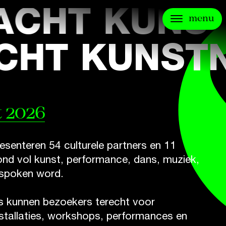
CHT
KUNST
menu
ACHT
KUNS
 2026
resenteren 54 culturele partners en 11
nd vol kunst, performance, dans, muziek,
n spoken word.
es kunnen bezoekers terecht voor
nstallaties, workshops, performances en