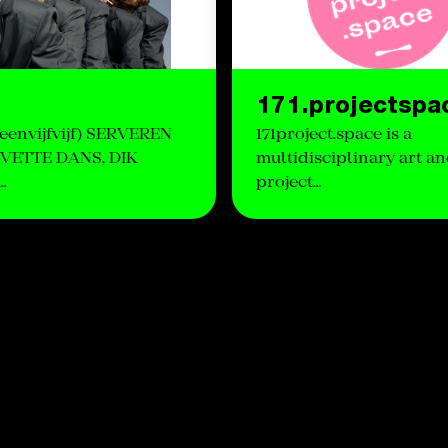
171.projectspa
 (eenvijfvijf) SERVEREN
171project.space is a
“VETTE DANS, DIK
multidisciplinary art a
…
project…