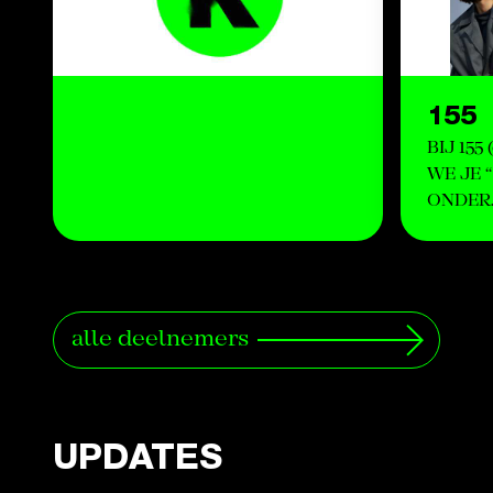
155
BIJ 155
WE JE 
ONDER
alle deelnemers
UPDATES