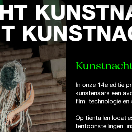
T
KUNSTNA
HT
KUNSTN
Kunstnacht
In onze 14e editie p
kunstenaars een avo
film, technologie e
Op tientallen locati
tentoonstellingen, i