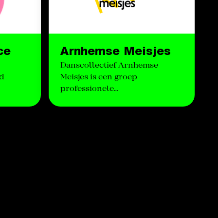
ce
Arnhemse Meisjes
Danscollectief Arnhemse
nd
Meisjes is een groep
professionele…