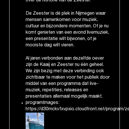
over de
historie van de Zeester
.
De Zeester is dé plek in Nijmegen waar
mensen samenkomen voor muziek,
cultuur en bijzondere momenten. Of je nu
komt genieten van een avond livemuziek,
een presentatie wilt bijwonen, of je
mooiste dag wilt vieren.
Al jaren verbonden aan dezelfde oever
zijn de Kaaij en Zeester nu één geheel.
We zijn bezig met deze verbinding ook
zichtbaar te maken voor het publiek door
middel van een programma dat live-
muziek, repetities, releases en
presentaties allemaal mogelijk maakt.
programImages:
https://d30mckvfxvpxio.cloudfront.net/program/ze