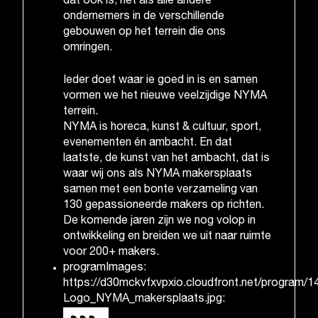
dat ook is, net als alle andere
ondernemers in de verschillende
gebouwen op het terrein die ons
omringen.
Ieder doet waar ie goed in is en samen
vormen we het nieuwe veelzijdige NYMA
terrein.
NYMA is horeca, kunst & cultuur, sport,
evenementen én ambacht. En dat
laatste, de kunst van het ambacht, dat is
waar wij ons als NYMA makersplaats
samen met een bonte verzameling van
130 gepassioneerde makers op richten.
De komende jaren zijn we nog volop in
ontwikkeling en breiden we uit naar ruimte
voor 200+ makers.
programImages:
https://d30mckvfxvpxio.cloudfront.net/program/1
Logo_NYMA_makersplaats.jpg: