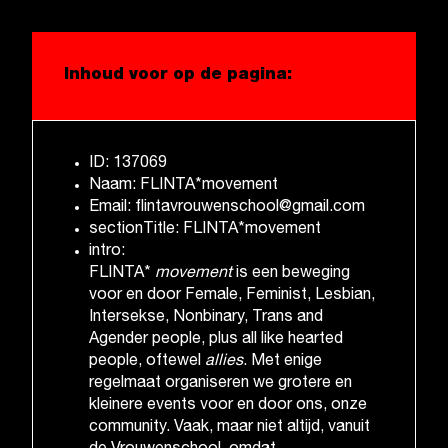
Inhoud voor op de pagina:
ID: 137069
Naam: FLINTA*movement
Email: flintavrouwenschool@gmail.com
sectionTitle: FLINTA*movement
intro:
FLINTA*
movement
is een beweging
voor en door Female, Feminist, Lesbian,
Intersekse, Nonbinary, Trans and
Agender people, plus all like hearted
people, oftewel
allies
. Met enige
regelmaat organiseren we grotere en
kleinere events voor en door ons, onze
community. Vaak, maar niet altijd, vanuit