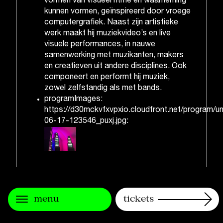
vormen van visueel ritme en waarneming
kunnen vormen, geïnspireerd door vroege
computergrafiek. Naast zijn artistieke
werk maakt hij muziekvideo’s en live
visuele performances, in nauwe
samenwerking met muzikanten, makers
en creatieven uit andere disciplines. Ook
componeert en performt hij muziek,
zowel zelfstandig als met bands.
programImages:
https://d30mckvfxvpxio.cloudfront.net/program/
06-17-123546_puxj.jpg:
menu
tickets