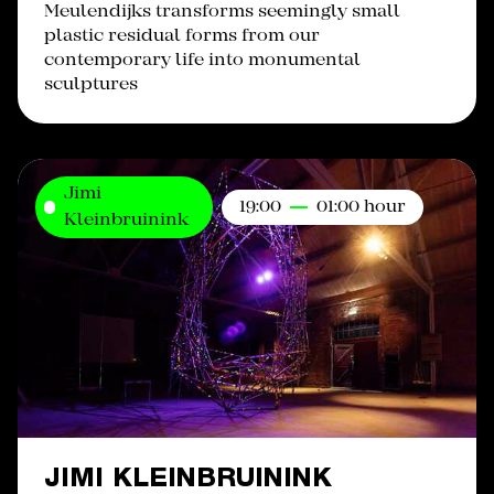
Meulendijks transforms seemingly small
plastic residual forms from our
contemporary life into monumental
sculptures
Jimi
19:00
01:00 hour
Kleinbruinink
JIMI KLEINBRUININK