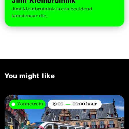
Jimi Kleinbruinink
Jimi Kleinbruinink is een beeldend
kunstenaar die…
You might like
Zonnetrein
19:00
00:00 hour