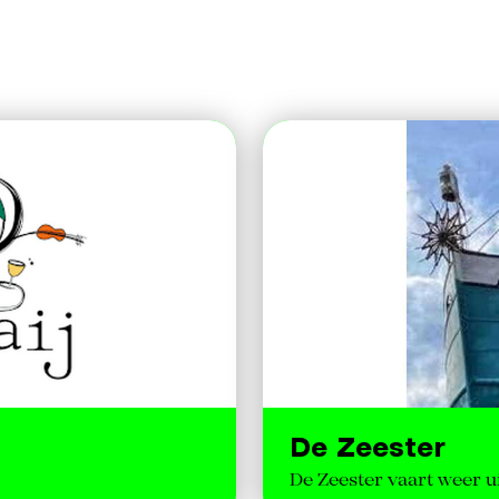
De Zeester
De Zeester vaart weer u