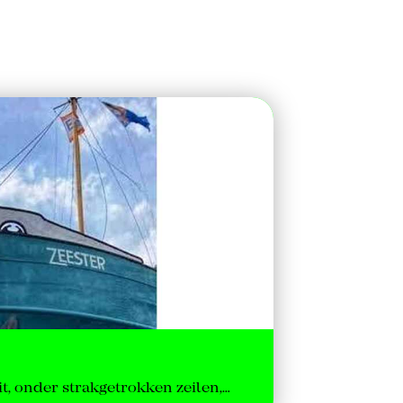
it, onder strakgetrokken zeilen,…