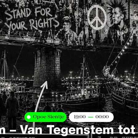
Opoe Sientje
19:00
00:00
m – Van Tegenstem to