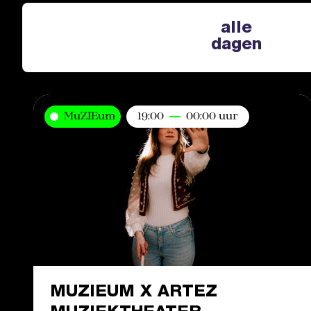
alle
dagen
MuZIEum
19:00
00:00 uur
MUZIEUM X ARTEZ