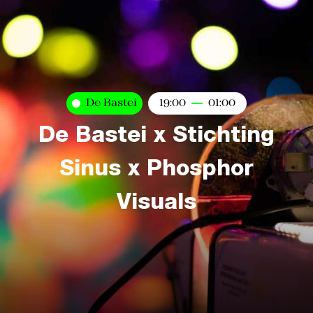
De Bastei
19:00
01:00
De Bastei x Stichting
Sinus x Phosphor
Visuals
Kaart