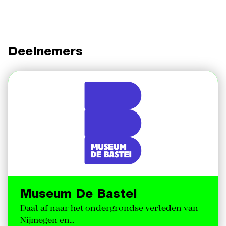
Deelnemers
Museum De Bastei
Daal af naar het ondergrondse verleden van
Nijmegen en…