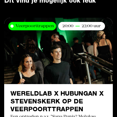
Dit vind je mogelijk ook leuk
Veerpoorttrappen
20:00
23:00 uur
WERELDLAB X HUBUNGAN X
STEVENSKERK OP DE
VEERPOORTTRAPPEN
Een optreden n.a.v. "Sapa Punja? Molukse