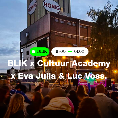
BLIK
19:00
01:00
BLIK x Cultuur Academy
x Eva Julia & Luc Voss.
Kaart