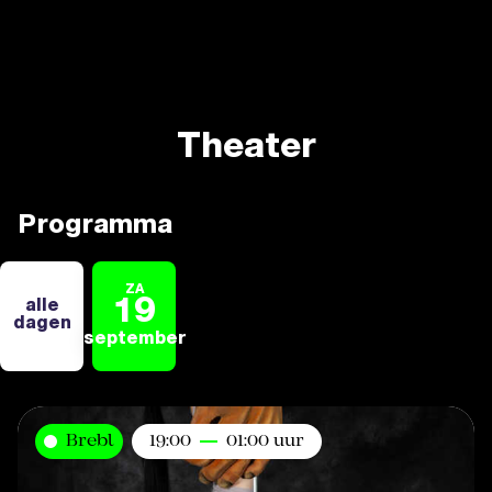
Theater
Programma
ZA
19
alle
dagen
september
Brebl
19:00
01:00 uur