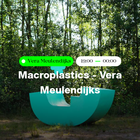
Vera Meulendijks
19:00
00:00
Macroplastics - Vera
Meulendijks
Kaart